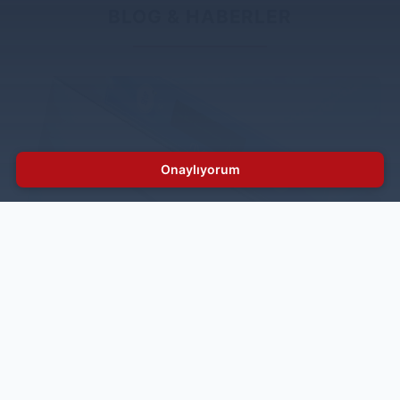
BLOG & HABERLER
Onaylıyorum
Elettrobar Yedek Parçaları ile Endüstriyel
Bulaşık Makineleriniz İçin Güvenli Çözüm
Elettrobar, profesyonel mutfaklarda tercih edilen köklü
bir markadır. Endüstriyel bulaşık makineleri için
tasarlanan bu ekipmanlar, yüksek performans ve
dayanıklılıklarıyla öne çıkar. Markanın başarısının
ardında ise Elettrobar yedek parçalarının önemi
büyüktür.