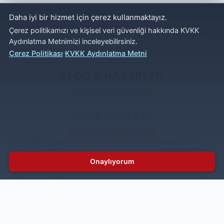
Daha iyi bir hizmet için çerez kullanmaktayız.
Çerez politikamızı ve kişisel veri güvenliği hakkında KVKK
Aydınlatma Metnimizi inceleyebilirsiniz.
·
Çerez Politikası
KVKK Aydınlatma Metni
BLOG & HABERLER
Onaylıyorum
İnoksan Bulaşık Makinesi Hata Kodları
İnoksan bulaşık makinesi hata kodları, cihaz ekranında
net şekilde görüntülenerek kullanıcıya yol gösterir.