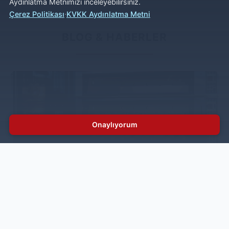
Aydınlatma Metnimizi inceleyebilirsiniz.
·
Çerez Politikası
KVKK Aydınlatma Metni
BLOG & HABERLER
Onaylıyorum
Endüstriyel Fırın Nedir ve Endüstriyel Fırın
Türleri Nelerdir?
Endüstriyel fırınlar, ev tipi fırınlardan farklı olarak yoğun
üretim temposuna uygun şekilde tasarlanır. Paslanmaz
çelik gövde, geniş kapasite ve enerji verimliliği
sayesinde, restoranlar, pastaneler ve otel mutfakları
için güvenilir bir çözüm sunar.