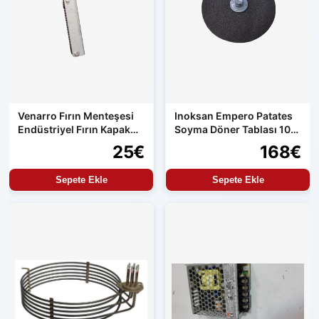
Venarro Fırın Menteşesi
Inoksan Empero Patates
Endüstriyel Fırın Kapak
Soyma Döner Tablası 10
Menteşesi Uyumlu Set
kg Makine Uyumlu
25€
168€
Ürün
Sepete Ekle
Sepete Ekle