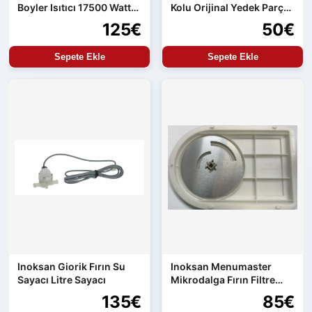
Boyler Isıtıcı 17500 Watt
Kolu Orijinal Yedek Parça
Orijinal Yedek Parça
Aren154 Uyumlu
125€
50€
Sepete Ekle
Sepete Ekle
Inoksan Giorik Fırın Su
Inoksan Menumaster
Sayacı Litre Sayacı
Mikrodalga Fırın Filtre
Seti
135€
85€