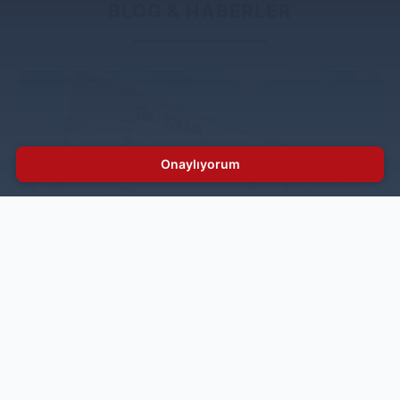
BLOG & HABERLER
Onaylıyorum
İnoksan’a Sıfır Atık Belgesi
Türkiye'nin önde gelen endüstriyel mutfak ekipmanları
üreticilerinden biri olan İnoksan, çevresel
sürdürülebilirlik hedeflerine ulaşma faaliyetleri
kapsamında önemli bir adım daha atarak Çevre ve
Şehircilik Bakanlığı tarafından verilen Sıfır Atık Belgesi
almaya hak kazandı.