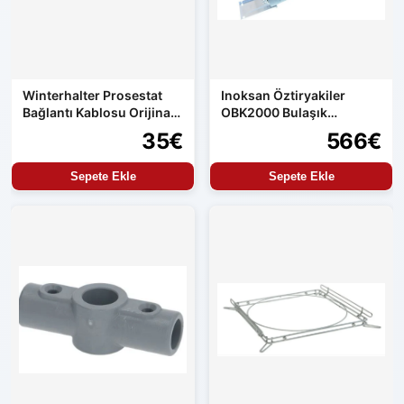
Winterhalter Prosestat
Inoksan Öztiryakiler
Bağlantı Kablosu Orijinal
OBK2000 Bulaşık
Yedek Parça
Makinası Boiler
35€
566€
Sepete Ekle
Sepete Ekle