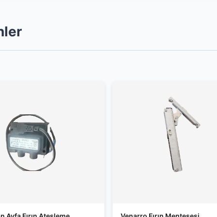
nler
n Ayfa Fırın Ateşleme
Venarro Fırın Menteşesi