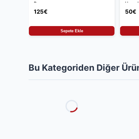
Parça
Uyuml
125€
50€
Sepete Ekle
Bu Kategoriden Diğer Ürü