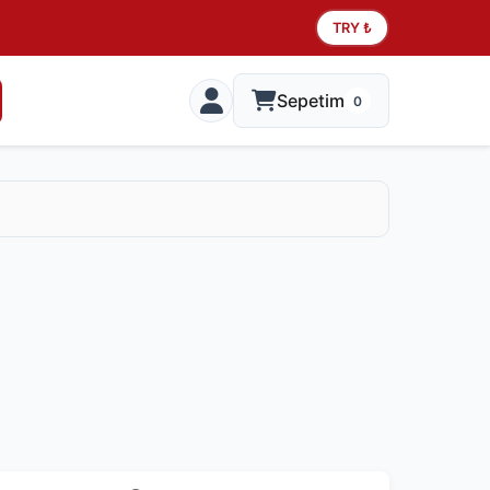
TRY ₺
Sepetim
0