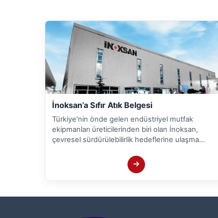
İnoksan’a Sıfır Atık Belgesi
Türkiye'nin önde gelen endüstriyel mutfak
ekipmanları üreticilerinden biri olan İnoksan,
çevresel sürdürülebilirlik hedeflerine ulaşma
faaliyetleri kapsamında önemli bir adım daha
atarak Çevre ve Şehircilik Bakanlığı tarafından
verilen Sıfır Atık Belgesi almaya hak kazandı.