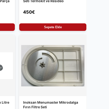
 Parça
Seti Termokit ve Resideo
450€
Sepete Ekle
 Litre
Inoksan Menumaster Mikrodalga
Fırın Filtre Seti