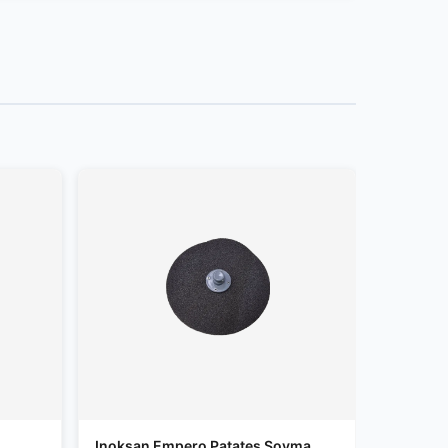
Inoksan Empero Patates Soyma