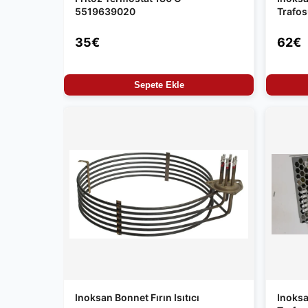
5519639020
Trafo
35€
62€
Sepete Ekle
Inoksan Bonnet Fırın Isıtıcı
Inoksa