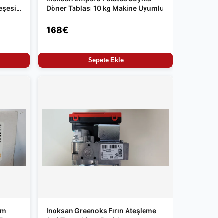
eşesi
Döner Tablası 10 kg Makine Uyumlu
168€
Sepete Ekle
im
Inoksan Greenoks Fırın Ateşleme