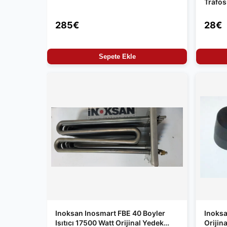
Trafo
285€
28€
Sepete Ekle
Inoksan Inosmart FBE 40 Boyler
Inoksa
Isıtıcı 17500 Watt Orijinal Yedek
Orijin