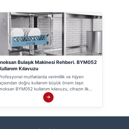
İnoksan Bulaşık Makinesi Rehberi. BYM052
Kullanım Kılavuzu
Profesyonel mutfaklarda verimlilik ve hijyen
açısından doğru kullanım büyük önem taşır.
İnoksan BYM052 kullanım kılavuzu, cihazın ilk
kurulumundan günlük bakımına kadar tüm süreci
adım adım açıklar. Bu rehber sayesinde sanayi tipi
bulaşık makinesi performansını en üst seviyede
kullanabilirsiniz.