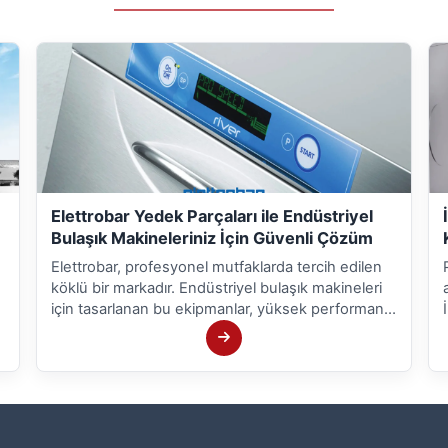
Elettrobar Yedek Parçaları ile Endüstriyel
Bulaşık Makineleriniz İçin Güvenli Çözüm
Elettrobar, profesyonel mutfaklarda tercih edilen
köklü bir markadır. Endüstriyel bulaşık makineleri
için tasarlanan bu ekipmanlar, yüksek performans
ve dayanıklılıklarıyla öne çıkar. Markanın
başarısının ardında ise Elettrobar yedek
parçalarının önemi büyüktür.