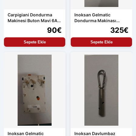
Carpigiani Dondurma
Inoksan Gelmatic
Makinesi Buton Mavi 6A
Dondurma Makinası
240V
Pompa Dişli Seti
90€
325€
Sepete Ekle
Sepete Ekle
Inoksan Gelmatic
Inoksan Davlumbaz