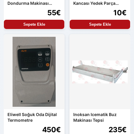
Dondurma Makinası
Kancası Yedek Parça
Motor Termiği
Kapalı ve Açık Çeşit
55€
10€
Sepete Ekle
Sepete Ekle
Eliwell Soğuk Oda Dijital
Inoksan Icematik Buz
Termometre
Makinası Tepsi
450€
235€