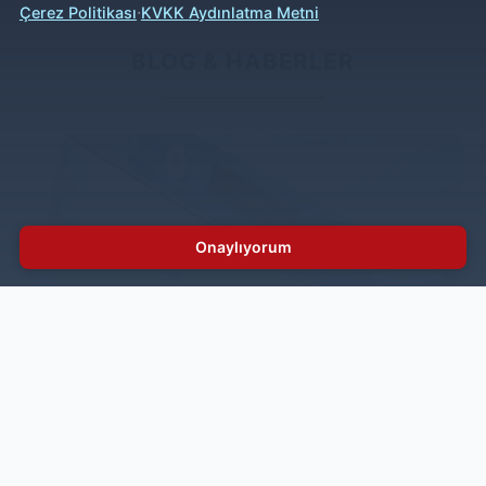
·
Çerez Politikası
KVKK Aydınlatma Metni
BLOG & HABERLER
Onaylıyorum
Elettrobar Yedek Parçaları ile Endüstriyel
Bulaşık Makineleriniz İçin Güvenli Çözüm
Elettrobar, profesyonel mutfaklarda tercih edilen köklü
bir markadır. Endüstriyel bulaşık makineleri için
tasarlanan bu ekipmanlar, yüksek performans ve
dayanıklılıklarıyla öne çıkar. Markanın başarısının
ardında ise Elettrobar yedek parçalarının önemi