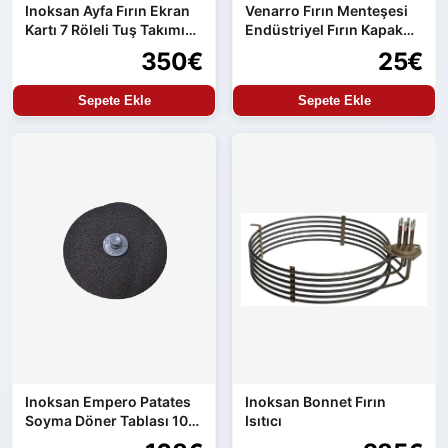
Inoksan Ayfa Fırın Ekran
Venarro Fırın Menteşesi
Kartı 7 Röleli Tuş Takımı
Endüstriyel Fırın Kapak
ve Güç Kartı Entegre
Menteşesi Uyumlu Set
350€
25€
Ürün
Sepete Ekle
Sepete Ekle
Inoksan Empero Patates
Inoksan Bonnet Fırın
Soyma Döner Tablası 10
Isıtıcı
kg Makine Uyumlu