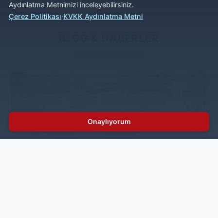
Aydınlatma Metnimizi inceleyebilirsiniz.
·
Çerez Politikası
KVKK Aydınlatma Metni
BLOG & HABERLER
Onaylıyorum
Endüstriyel Mutfak Servis ve Bakım Rehberi:
Arıza, Onarım ve Yedek Parça Hizmetleri
Endüstriyel mutfak ekipmanlarınızda bir sorun
oluştuğunda, uzman bir teknik servis ile hızlı iletişim
çok önemlidir. Endüstriyel mutfak teknik servisi, yaygın
arızaları hızla tespit eder ve sorunun kaynağına inerek