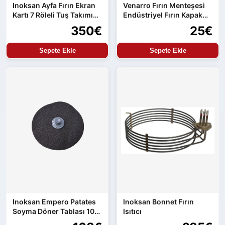
Inoksan Ayfa Fırın Ekran
Venarro Fırın Menteşesi
Kartı 7 Röleli Tuş Takımı
Endüstriyel Fırın Kapak
ve Güç Kartı Entegre
Menteşesi Uyumlu Set
350€
25€
Ürün
Sepete Ekle
Sepete Ekle
Inoksan Empero Patates
Inoksan Bonnet Fırın
Soyma Döner Tablası 10
Isıtıcı
kg Makine Uyumlu