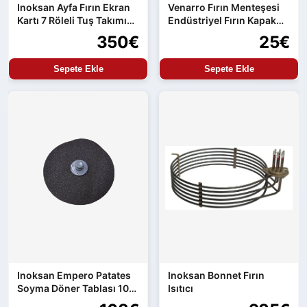
Inoksan Ayfa Fırın Ekran
Venarro Fırın Menteşesi
Kartı 7 Röleli Tuş Takımı
Endüstriyel Fırın Kapak
ve Güç Kartı Entegre
Menteşesi Uyumlu Set
350€
25€
Ürün
Sepete Ekle
Sepete Ekle
Inoksan Empero Patates
Inoksan Bonnet Fırın
Soyma Döner Tablası 10
Isıtıcı
kg Makine Uyumlu