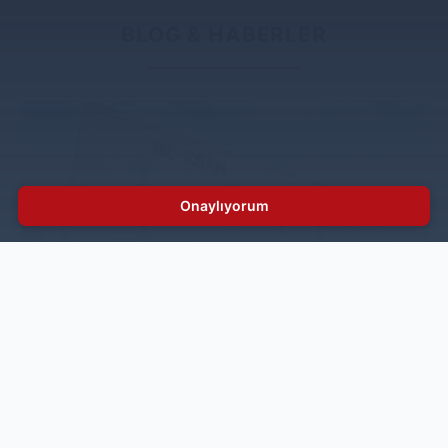
BLOG & HABERLER
Onaylıyorum
İnoksan Ar-Ge Merkezi Oldu!
Endüstriyel mutfak sektöründe yeniliklerin öncüsü
İnoksan, Ar-Ge merkezi olmaya hak kazandı. Bilim,
Sanayi ve Teknoloji Bakanlığı tarafından verilen Ar-Ge
Merkezi Belgesi'ni alan İnoksan, Türkiye'nin 453’üncü
resmi Ar-Ge merkezi olma başarısını gösterdi.