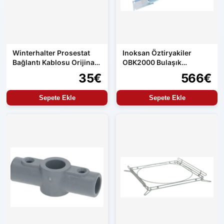
Winterhalter Prosestat
Inoksan Öztiryakiler
Bağlantı Kablosu Orijinal
OBK2000 Bulaşık
Yedek Parça
Makinası Boiler
35€
566€
Sepete Ekle
Sepete Ekle