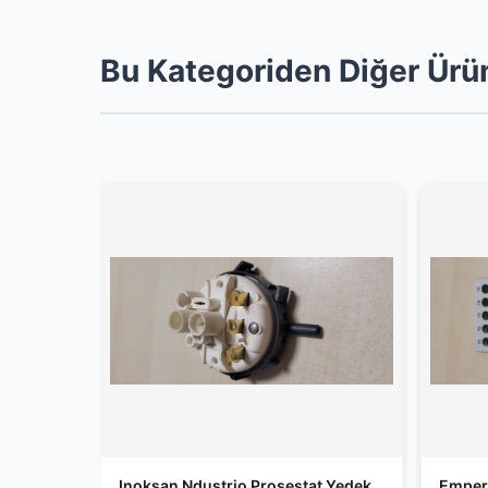
Bu Kategoriden Diğer Ürü
Inoksan Ndustrio Prosestat Yedek
Emper