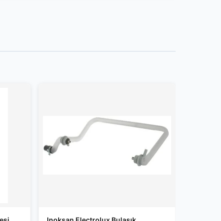
esi
Inoksan Electrolux Bulaşık