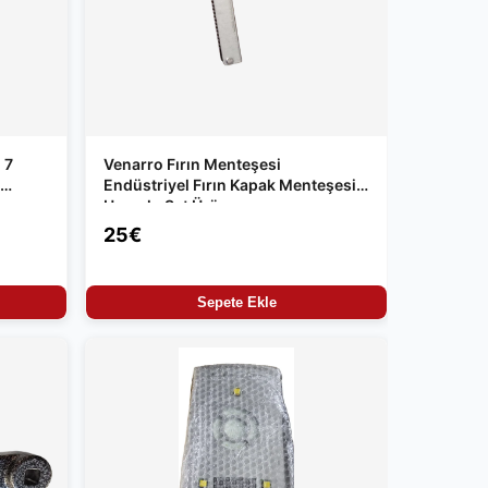
 7
Venarro Fırın Menteşesi
Endüstriyel Fırın Kapak Menteşesi
Uyumlu Set Ürün
25€
Sepete Ekle