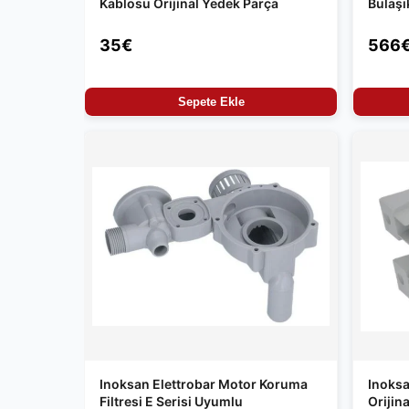
Kablosu Orijinal Yedek Parça
Bulaşı
35€
566
Sepete Ekle
Inoksan Elettrobar Motor Koruma
Inoksa
Filtresi E Serisi Uyumlu
Orijin