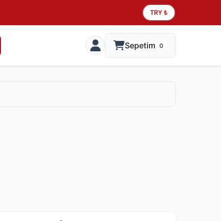
TRY ₺
Sepetim
0