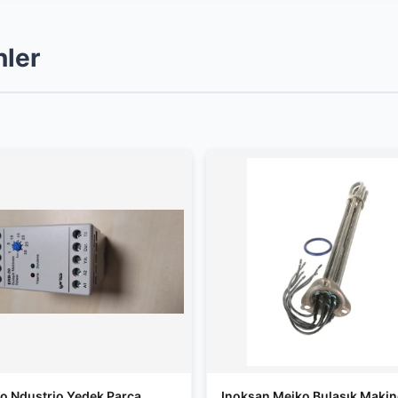
nler
o Ndustrio Yedek Parça
Inoksan Meiko Bulaşık Makin