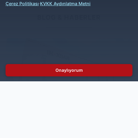
·
Çerez Politikası
KVKK Aydınlatma Metni
BLOG & HABERLER
Onaylıyorum
İnoksan’a Sıfır Atık Belgesi
Türkiye'nin önde gelen endüstriyel mutfak ekipmanları
üreticilerinden biri olan İnoksan, çevresel
sürdürülebilirlik hedeflerine ulaşma faaliyetleri
kapsamında önemli bir adım daha atarak Çevre ve
Şehircilik Bakanlığı tarafından verilen Sıfır Atık Belgesi
almaya hak kazandı.