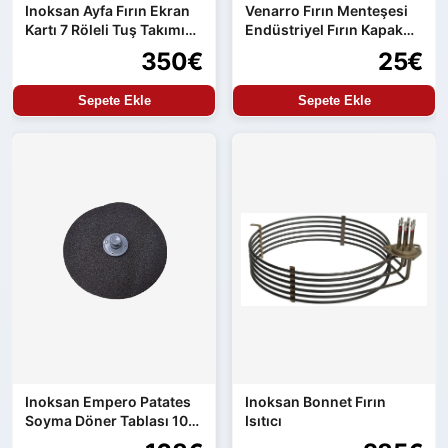
Inoksan Ayfa Fırın Ekran
Venarro Fırın Menteşesi
Kartı 7 Röleli Tuş Takımı
Endüstriyel Fırın Kapak
ve Güç Kartı Entegre
Menteşesi Uyumlu Set
350€
25€
Ürün
Sepete Ekle
Sepete Ekle
Inoksan Empero Patates
Inoksan Bonnet Fırın
Soyma Döner Tablası 10
Isıtıcı
kg Makine Uyumlu