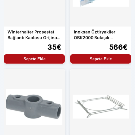
Winterhalter Prosestat
Inoksan Öztiryakiler
Bağlantı Kablosu Orijinal
OBK2000 Bulaşık
Yedek Parça
Makinası Boiler
35€
566€
Sepete Ekle
Sepete Ekle