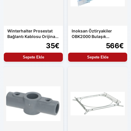
Winterhalter Prosestat
Inoksan Öztiryakiler
Bağlantı Kablosu Orijinal
OBK2000 Bulaşık
Yedek Parça
Makinası Boiler
35€
566€
Sepete Ekle
Sepete Ekle