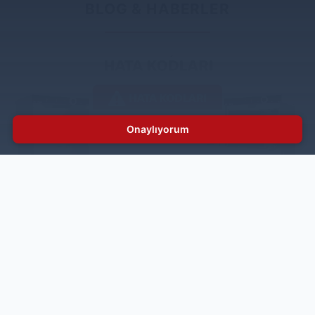
BLOG & HABERLER
Onaylıyorum
İnoksan Bulaşık Makinesi Hata Kodları
İnoksan bulaşık makinesi hata kodları, cihaz ekranında
net şekilde görüntülenerek kullanıcıya yol gösterir.
Ancak bazı durumlarda profesyonel destek almak
gerekir. Bu noktada İstanbul endüstriyel bulaşık
makinesi servisi ile iletişime geçmek, arızanın güvenli
ve kalıcı biçimde giderilmesini sağlar.