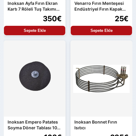
Inoksan Ayfa Fırın Ekran
Venarro Fırın Menteşesi
Kartı 7 Röleli Tuş Takımı
Endüstriyel Fırın Kapak
ve Güç Kartı Entegre
Menteşesi Uyumlu Set
350€
25€
Ürün
Sepete Ekle
Sepete Ekle
Inoksan Empero Patates
Inoksan Bonnet Fırın
Soyma Döner Tablası 10
Isıtıcı
kg Makine Uyumlu