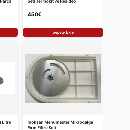
 Parça
Seti Termokit ve Resideo
450€
Sepete Ekle
 Litre
Inoksan Menumaster Mikrodalga
Fırın Filtre Seti