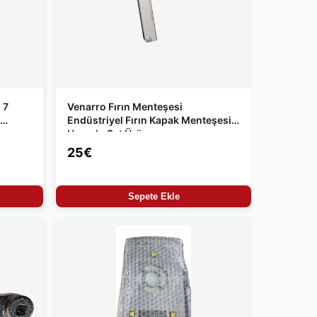
 7
Venarro Fırın Menteşesi
Endüstriyel Fırın Kapak Menteşesi
Uyumlu Set Ürün
25€
Sepete Ekle