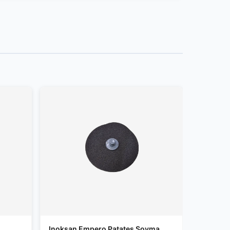
Inoksan Empero Patates Soyma