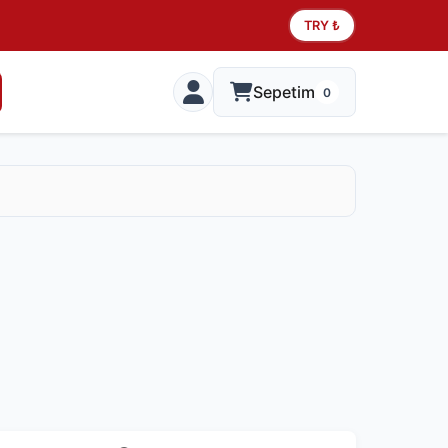
TRY ₺
Sepetim
0