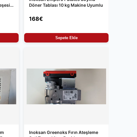
eşesi
Döner Tablası 10 kg Makine Uyumlu
168€
Sepete Ekle
im
Inoksan Greenoks Fırın Ateşleme