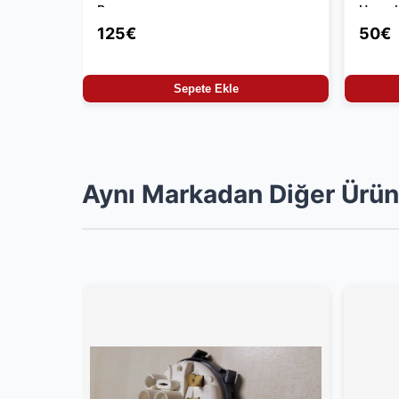
Parça
Uyuml
125€
50€
Sepete Ekle
Aynı Markadan Diğer Ürün