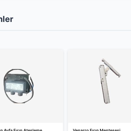
nler
n Ayfa Fırın Ateşleme
Venarro Fırın Menteşesi