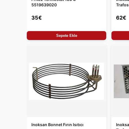
5519639020
Trafo
35€
62€
Sepete Ekle
Inoksan Bonnet Fırın Isıtıcı
Inoksa