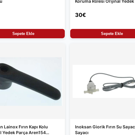
su
Koruma Rölesi Orijinal Yedek
30€
Sepete Ekle
Sepete Ekle
n Lainox Fırın Kapı Kolu
Inoksan Giorik Fırın Su Sayacı
al Yedek Parça Aren154
Sayacı