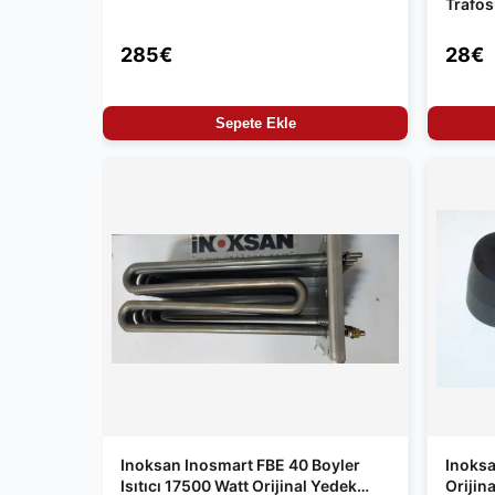
Trafo
285€
28€
Sepete Ekle
Inoksan Inosmart FBE 40 Boyler
Inoksa
Isıtıcı 17500 Watt Orijinal Yedek
Orijin