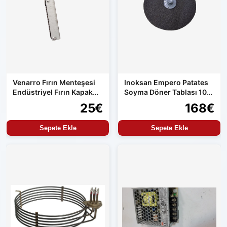
Venarro Fırın Menteşesi
Inoksan Empero Patates
Endüstriyel Fırın Kapak
Soyma Döner Tablası 10
Menteşesi Uyumlu Set
kg Makine Uyumlu
25€
168€
Ürün
Sepete Ekle
Sepete Ekle