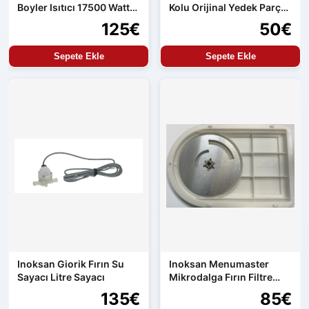
Boyler Isıtıcı 17500 Watt
Kolu Orijinal Yedek Parça
Orijinal Yedek Parça
Aren154 Uyumlu
125€
50€
Sepete Ekle
Sepete Ekle
Inoksan Giorik Fırın Su
Inoksan Menumaster
Sayacı Litre Sayacı
Mikrodalga Fırın Filtre
Seti
135€
85€