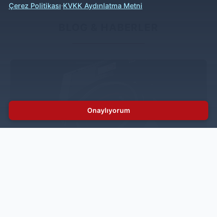
·
Çerez Politikası
KVKK Aydınlatma Metni
BLOG & HABERLER
Onaylıyorum
Çamaşırhanelerde tasarrufun adı: IPSO
Smartwave
İnoksan, dünyanın lider çamaşırhane ekipmanları
üreticilerinden IPSO’nun geliştirdiği su, enerji, deterjan
ve zamandan maksimum tasarruf sağlayan çevre
dostu teknoloji Smartwave’i, Türkiye’deki müşterilerinin
kullanımına sunuyor.