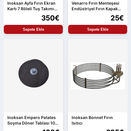
Inoksan Ayfa Fırın Ekran
Venarro Fırın Menteşesi
Kartı 7 Röleli Tuş Takımı
Endüstriyel Fırın Kapak
ve Güç Kartı Entegre
Menteşesi Uyumlu Set
350€
25€
Ürün
Sepete Ekle
Sepete Ekle
Inoksan Empero Patates
Inoksan Bonnet Fırın
Soyma Döner Tablası 10
Isıtıcı
kg Makine Uyumlu