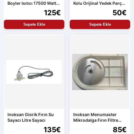
Boyler Isıtıcı 17500 Watt
Kolu Orijinal Yedek Parça
Orijinal Yedek Parça
Aren154 Uyumlu
125€
50€
Sepete Ekle
Sepete Ekle
Inoksan Giorik Fırın Su
Inoksan Menumaster
Sayacı Litre Sayacı
Mikrodalga Fırın Filtre
Seti
135€
85€