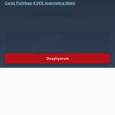
·
Çerez Politikası
KVKK Aydınlatma Metni
BLOG & HABERLER
Onaylıyorum
Çamaşırhanelerde tasarrufun adı: IPSO
Smartwave
İnoksan, dünyanın lider çamaşırhane ekipmanları
üreticilerinden IPSO’nun geliştirdiği su, enerji, deterjan
ve zamandan maksimum tasarruf sağlayan çevre
dostu teknoloji Smartwave’i, Türkiye’deki müşterilerinin
kullanımına sunuyor.