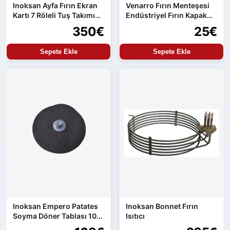
Inoksan Ayfa Fırın Ekran
Venarro Fırın Menteşesi
Kartı 7 Röleli Tuş Takımı
Endüstriyel Fırın Kapak
ve Güç Kartı Entegre
Menteşesi Uyumlu Set
350€
25€
Ürün
Sepete Ekle
Sepete Ekle
Inoksan Empero Patates
Inoksan Bonnet Fırın
Soyma Döner Tablası 10
Isıtıcı
kg Makine Uyumlu