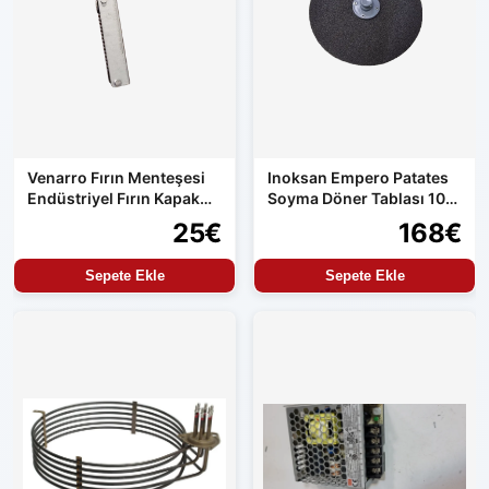
Venarro Fırın Menteşesi
Inoksan Empero Patates
Endüstriyel Fırın Kapak
Soyma Döner Tablası 10
Menteşesi Uyumlu Set
kg Makine Uyumlu
25€
168€
Ürün
Sepete Ekle
Sepete Ekle