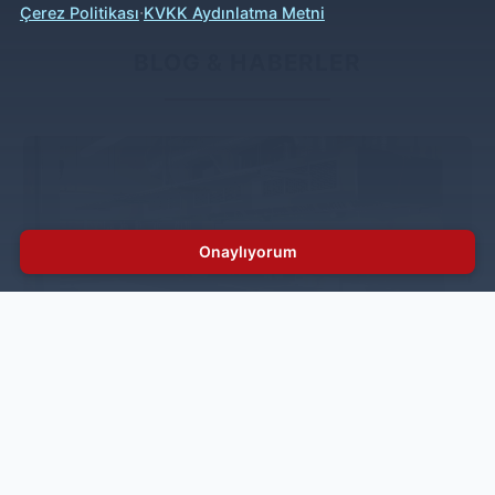
·
Çerez Politikası
KVKK Aydınlatma Metni
BLOG & HABERLER
Onaylıyorum
Endüstriyel Mutfak Nedir? Profesyonel ve
Sanayi Tipi Mutfak Sistemleri
Gastronomi sektöründe yüksek kapasiteyle hizmet
veren işletmeler için endüstriyel mutfak sistemleri
vazgeçilmez bir altyapıdır. Oteller, restoranlar,
hastaneler ve catering firmaları gibi yoğun üretim
yapılan alanlarda kullanılan bu mutfaklar, profesyonel iş