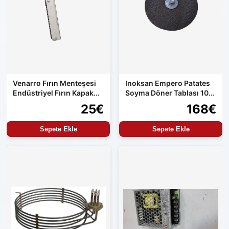
Venarro Fırın Menteşesi
Inoksan Empero Patates
Endüstriyel Fırın Kapak
Soyma Döner Tablası 10
Menteşesi Uyumlu Set
kg Makine Uyumlu
25€
168€
Ürün
Sepete Ekle
Sepete Ekle