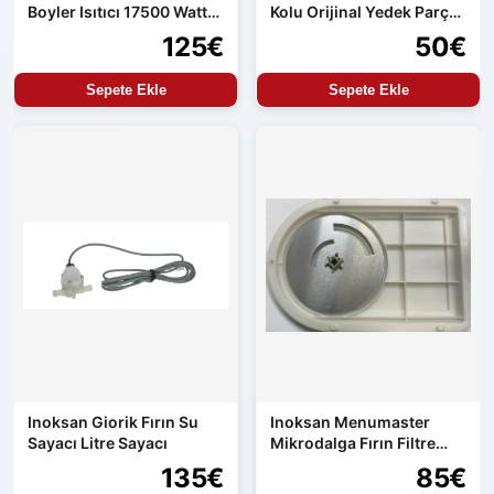
Boyler Isıtıcı 17500 Watt
Kolu Orijinal Yedek Parça
Orijinal Yedek Parça
Aren154 Uyumlu
125€
50€
Sepete Ekle
Sepete Ekle
Inoksan Giorik Fırın Su
Inoksan Menumaster
Sayacı Litre Sayacı
Mikrodalga Fırın Filtre
Seti
135€
85€