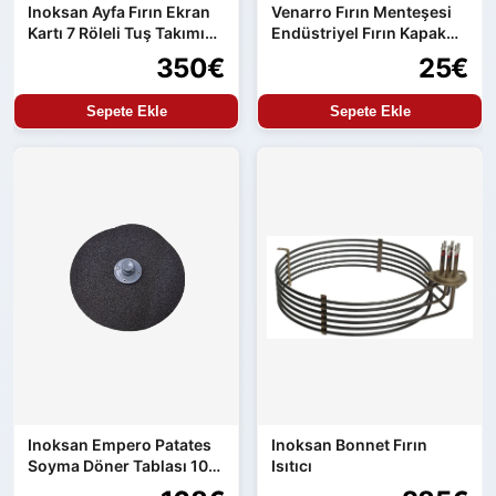
Inoksan Ayfa Fırın Ekran
Venarro Fırın Menteşesi
Kartı 7 Röleli Tuş Takımı
Endüstriyel Fırın Kapak
ve Güç Kartı Entegre
Menteşesi Uyumlu Set
350€
25€
Ürün
Sepete Ekle
Sepete Ekle
Inoksan Empero Patates
Inoksan Bonnet Fırın
Soyma Döner Tablası 10
Isıtıcı
kg Makine Uyumlu