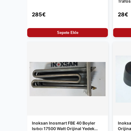
Trafo
285€
28€
Sepete Ekle
Inoksan Inosmart FBE 40 Boyler
Inoksa
Isıtıcı 17500 Watt Orijinal Yedek
Orijin