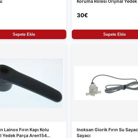
su
Koruma Rölesi Orijinal Yedek
30€
Sepete Ekle
Sepete Ekle
n Lainox Fırın Kapı Kolu
Inoksan Giorik Fırın Su Sayacı
al Yedek Parça Aren154
Sayacı