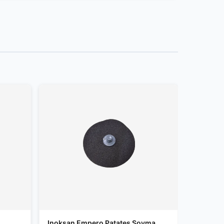
Inoksan Empero Patates Soyma