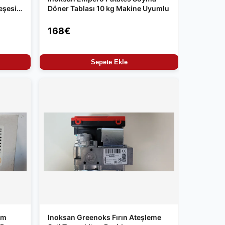
eşesi
Döner Tablası 10 kg Makine Uyumlu
168€
Sepete Ekle
im
Inoksan Greenoks Fırın Ateşleme