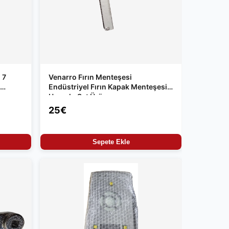
 7
Venarro Fırın Menteşesi
Endüstriyel Fırın Kapak Menteşesi
Uyumlu Set Ürün
25€
Sepete Ekle