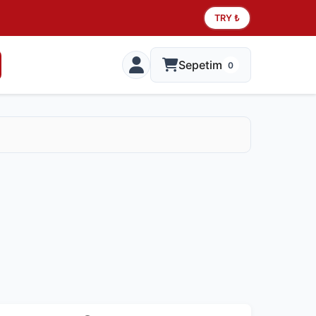
TRY ₺
Sepetim
0