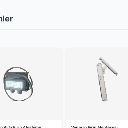
nler
n Ayfa Fırın Ateşleme
Venarro Fırın Menteşesi