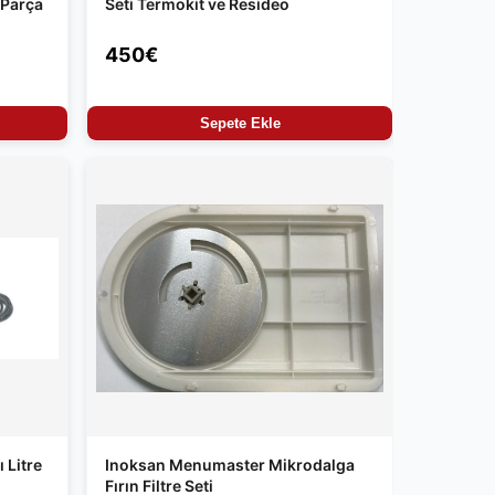
 Parça
Seti Termokit ve Resideo
450€
Sepete Ekle
 Litre
Inoksan Menumaster Mikrodalga
Fırın Filtre Seti