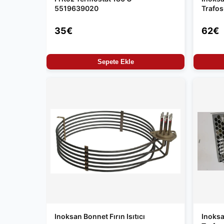
5519639020
Trafo
35€
62€
Sepete Ekle
Inoksan Bonnet Fırın Isıtıcı
Inoksa