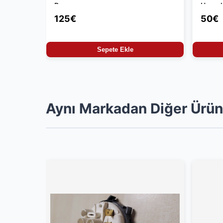
Parça
Uyuml
125€
50€
Sepete Ekle
Aynı Markadan Diğer Ürün