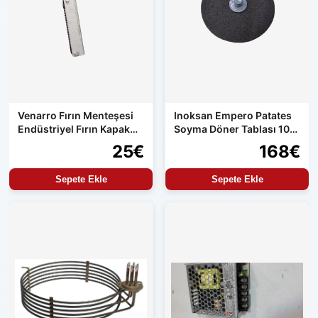
Venarro Fırın Menteşesi
Inoksan Empero Patates
Endüstriyel Fırın Kapak
Soyma Döner Tablası 10
Menteşesi Uyumlu Set
kg Makine Uyumlu
25€
168€
Ürün
Sepete Ekle
Sepete Ekle