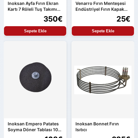
Inoksan Ayfa Fırın Ekran
Venarro Fırın Menteşesi
Kartı 7 Röleli Tuş Takımı
Endüstriyel Fırın Kapak
ve Güç Kartı Entegre
Menteşesi Uyumlu Set
350€
25€
Ürün
Sepete Ekle
Sepete Ekle
Inoksan Empero Patates
Inoksan Bonnet Fırın
Soyma Döner Tablası 10
Isıtıcı
kg Makine Uyumlu