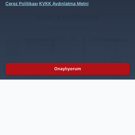
·
Çerez Politikası
KVKK Aydınlatma Metni
BLOG & HABERLER
Onaylıyorum
İnoksan, Bulaşık Yıkarken de Çevreyi
Düşünüyor!
Endüstriyel mutfak sektörünün lideri İnoksan, mutfak
profesyonellerinin ihtiyacı olan ekipmanları üst düzey
teknoloji ile üretirken enerji tasarrufu ve çevreye
duyarlılıktan da ödün vermiyor. İnoksan BYM’ler ile
hijyenik bir yıkama sağlarken aynı zamanda tasarruf