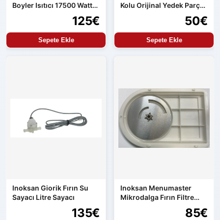
Boyler Isıtıcı 17500 Watt
Kolu Orijinal Yedek Parça
Orijinal Yedek Parça
Aren154 Uyumlu
125€
50€
Sepete Ekle
Sepete Ekle
Inoksan Giorik Fırın Su
Inoksan Menumaster
Sayacı Litre Sayacı
Mikrodalga Fırın Filtre
Seti
135€
85€