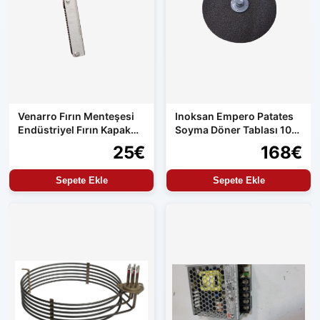
Venarro Fırın Menteşesi
Inoksan Empero Patates
Endüstriyel Fırın Kapak
Soyma Döner Tablası 10
Menteşesi Uyumlu Set
kg Makine Uyumlu
25€
168€
Ürün
Sepete Ekle
Sepete Ekle