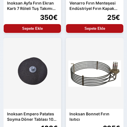
Inoksan Ayfa Fırın Ekran
Venarro Fırın Menteşesi
Kartı 7 Röleli Tuş Takımı
Endüstriyel Fırın Kapak
ve Güç Kartı Entegre
Menteşesi Uyumlu Set
350€
25€
Ürün
Sepete Ekle
Sepete Ekle
Inoksan Empero Patates
Inoksan Bonnet Fırın
Soyma Döner Tablası 10
Isıtıcı
kg Makine Uyumlu