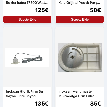
Boyler Isıtıcı 17500 Watt
Kolu Orijinal Yedek Parça
Orijinal Yedek Parça
Aren154 Uyumlu
125€
50€
Sepete Ekle
Sepete Ekle
Inoksan Giorik Fırın Su
Inoksan Menumaster
Sayacı Litre Sayacı
Mikrodalga Fırın Filtre
Seti
135€
85€