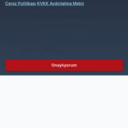
·
Çerez Politikası
KVKK Aydınlatma Metni
BLOG & HABERLER
Onaylıyorum
Inoksan Teknoloji Yatırımlarını Sürdürüyor
İnoksan, 80 yurt dışı satış noktası, ülke çapına yayılmış
102 yetkili servisi, 5 kıtada 80’den fazla ülkeye ihracatı
ve 6 büyük ildeki bölge müdürlükleriyle büyümesini
sürdürürken, yenilikçi çalışmalarına ve teknoloji
yatırımlarına da hız kesmeden devam ediyor.