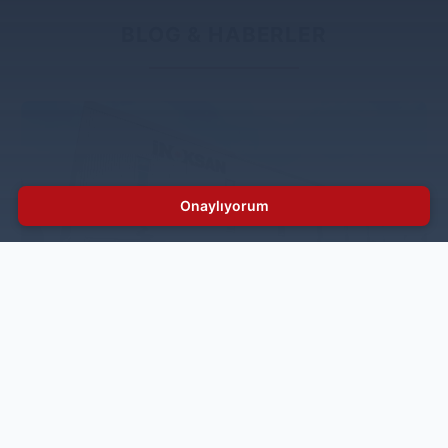
BLOG & HABERLER
Onaylıyorum
İnoksan’a Sıfır Atık Belgesi
Türkiye'nin önde gelen endüstriyel mutfak ekipmanları
üreticilerinden biri olan İnoksan, çevresel
sürdürülebilirlik hedeflerine ulaşma faaliyetleri
kapsamında önemli bir adım daha atarak Çevre ve
Şehircilik Bakanlığı tarafından verilen Sıfır Atık Belgesi
almaya hak kazandı.