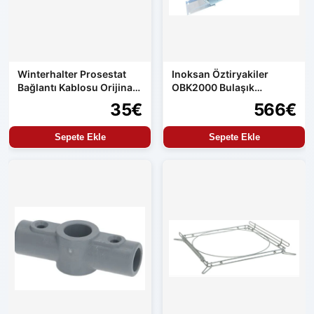
Winterhalter Prosestat
Inoksan Öztiryakiler
Bağlantı Kablosu Orijinal
OBK2000 Bulaşık
Yedek Parça
Makinası Boiler
35€
566€
Sepete Ekle
Sepete Ekle