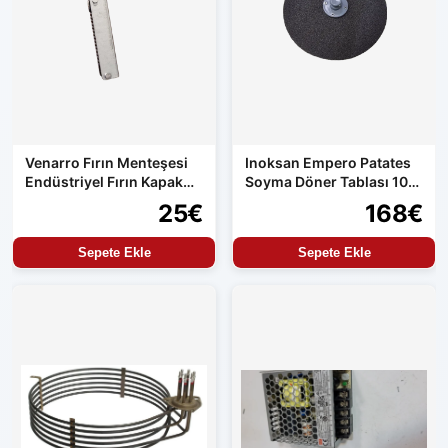
Venarro Fırın Menteşesi
Inoksan Empero Patates
Endüstriyel Fırın Kapak
Soyma Döner Tablası 10
Menteşesi Uyumlu Set
kg Makine Uyumlu
25€
168€
Ürün
Sepete Ekle
Sepete Ekle