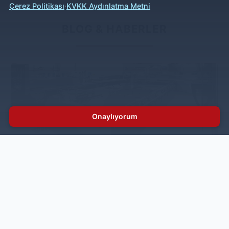
·
Çerez Politikası
KVKK Aydınlatma Metni
BLOG & HABERLER
Onaylıyorum
Endüstriyel Mutfak Servis ve Bakım Rehberi:
Arıza, Onarım ve Yedek Parça Hizmetleri
Endüstriyel mutfak ekipmanlarınızda bir sorun
oluştuğunda, uzman bir teknik servis ile hızlı iletişim
çok önemlidir. Endüstriyel mutfak teknik servisi, yaygın
arızaları hızla tespit eder ve sorunun kaynağına inerek
çözüm sunar. Arıza tespit sürecinde teknisyenler, hem