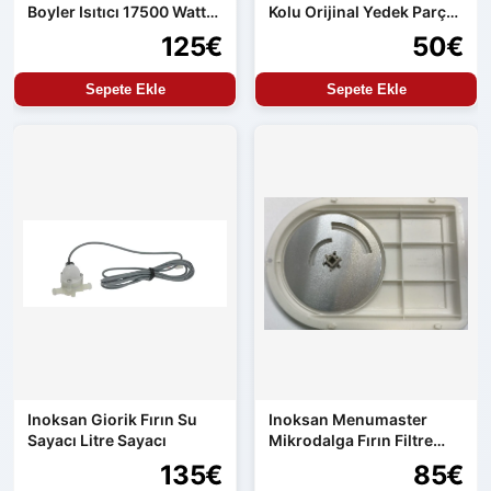
Boyler Isıtıcı 17500 Watt
Kolu Orijinal Yedek Parça
Orijinal Yedek Parça
Aren154 Uyumlu
125€
50€
Sepete Ekle
Sepete Ekle
Inoksan Giorik Fırın Su
Inoksan Menumaster
Sayacı Litre Sayacı
Mikrodalga Fırın Filtre
Seti
135€
85€