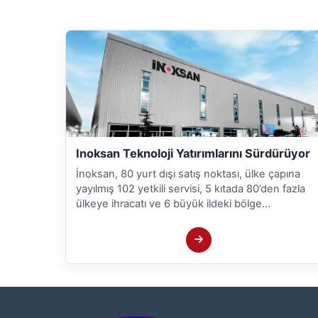
Inoksan Teknoloji Yatırımlarını Sürdürüyor
İnoksan, 80 yurt dışı satış noktası, ülke çapına
yayılmış 102 yetkili servisi, 5 kıtada 80’den fazla
ülkeye ihracatı ve 6 büyük ildeki bölge
müdürlükleriyle büyümesini sürdürürken, yenilikçi
çalışmalarına ve teknoloji yatırımlarına da hız
kesmeden devam ediyor.