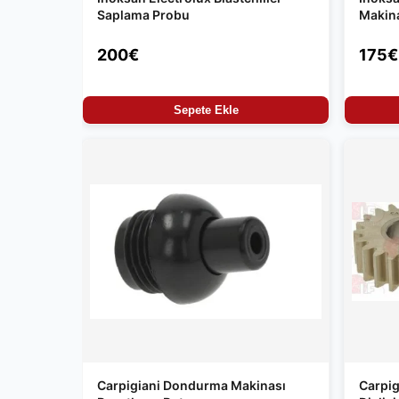
Saplama Probu
Makin
200€
175€
Sepete Ekle
Carpigiani Dondurma Makinası
Carpi