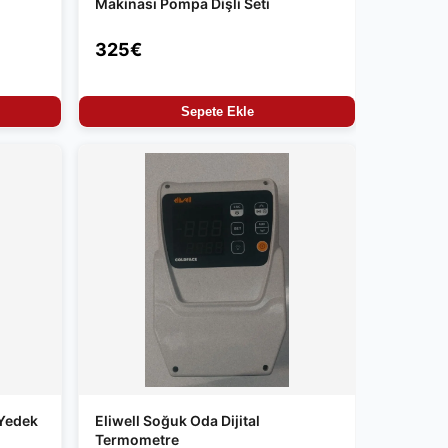
Makinası Pompa Dişli Seti
325€
Sepete Ekle
Yedek
Eliwell Soğuk Oda Dijital
Termometre