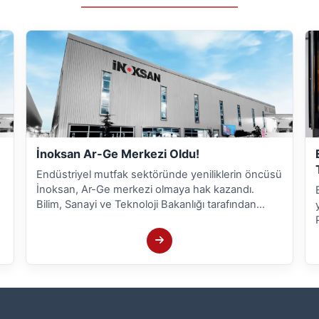
İnoksan Ar-Ge Merkezi Oldu!
Endüstriyel mutfak sektöründe yeniliklerin öncüsü
İnoksan, Ar-Ge merkezi olmaya hak kazandı.
Bilim, Sanayi ve Teknoloji Bakanlığı tarafından
verilen Ar-Ge Merkezi Belgesi'ni alan İnoksan,
Türkiye'nin 453’üncü resmi Ar-Ge merkezi olma
başarısını gösterdi.