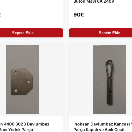
Buton Mavi 6A 240V
€
90€
Sepete Ekle
Sepete Ekle
an 4400 3023 Davlumbaz
Inoksan Davlumbaz Kancası 
Sacı Yedek Parça
Parça Kapalı ve Açık Çeşit