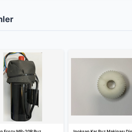
nler
an Frozy MP-20R Buz
Inoksan Kar Buz Makinası Diş