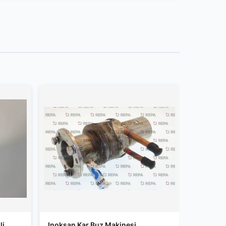
li
Inoksan Kar Buz Makinesi