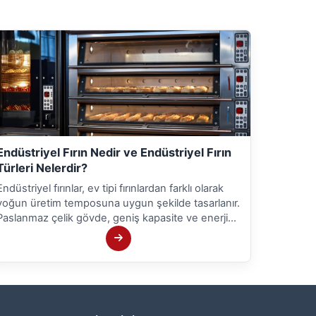
Endüstriyel Fırın Nedir ve Endüstriyel Fırın
Türleri Nelerdir?
Endüstriyel fırınlar, ev tipi fırınlardan farklı olarak
yoğun üretim temposuna uygun şekilde tasarlanır.
Paslanmaz çelik gövde, geniş kapasite ve enerji
verimliliği sayesinde, restoranlar, pastaneler ve
otel mutfakları için güvenilir bir çözüm sunar.