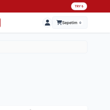
TRY ₺
Sepetim
0