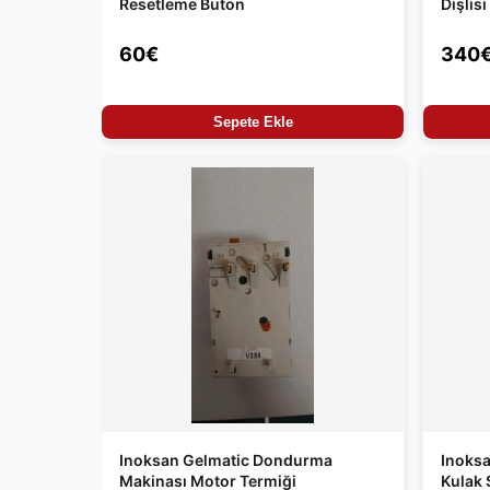
Resetleme Buton
Dişlisi
60€
340
Sepete Ekle
Inoksan Gelmatic Dondurma
Inoks
Makinası Motor Termiği
Kulak 