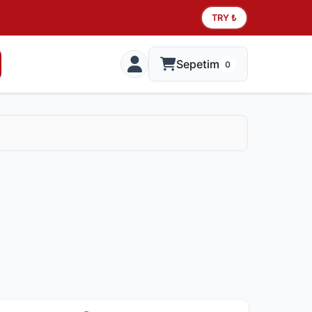
TRY ₺
Sepetim
0