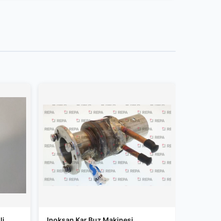
li
Inoksan Kar Buz Makinesi