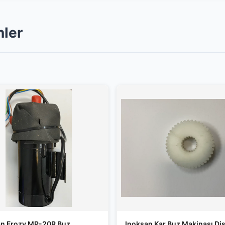
nler
an Frozy MP-20R Buz
Inoksan Kar Buz Makinası Diş