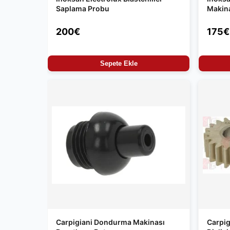
Saplama Probu
Makin
200€
175€
Sepete Ekle
Carpigiani Dondurma Makinası
Carpi