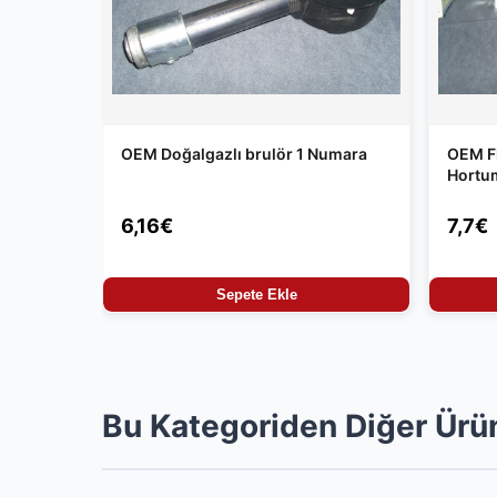
OEM Doğalgazlı brulör 1 Numara
OEM Fl
Hortu
6,16€
7,7€
Sepete Ekle
Bu Kategoriden Diğer Ürü