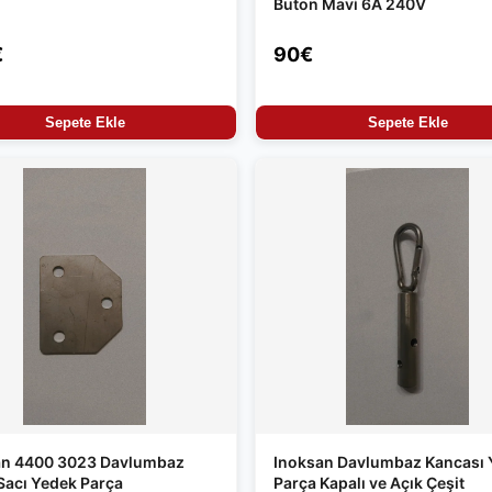
Buton Mavi 6A 240V
€
90€
Sepete Ekle
Sepete Ekle
an 4400 3023 Davlumbaz
Inoksan Davlumbaz Kancası 
Sacı Yedek Parça
Parça Kapalı ve Açık Çeşit