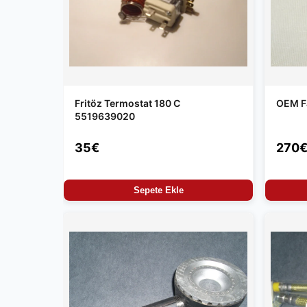
Fritöz Termostat 180 C
OEM Fa
5519639020
35€
270
Sepete Ekle