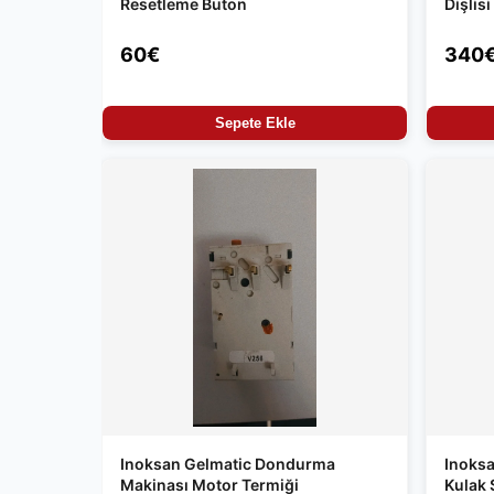
Resetleme Buton
Dişlisi
60€
340
Sepete Ekle
Inoksan Gelmatic Dondurma
Inoks
Makinası Motor Termiği
Kulak 