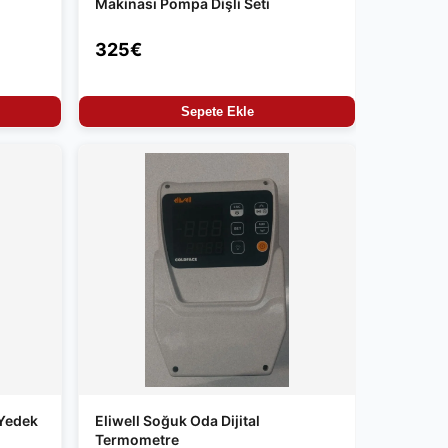
Makinası Pompa Dişli Seti
325€
Sepete Ekle
Yedek
Eliwell Soğuk Oda Dijital
Termometre