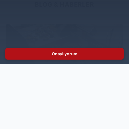
BLOG & HABERLER
Onaylıyorum
Sanayi Tipi Fritöz Çalışmıyor, Ne Yapılmalı?
Profesyonel mutfaklarda kullanılan sanayi tipi fritöz
cihazlarının çalışmaması, çoğu zaman basit kontrollerle
çözülebilecek sorunlardan kaynaklanır. Özellikle
elektrikle çalışan modellerde problem genellikle
bağlantı hatalarından veya güç kaynağından
kaynaklanır.