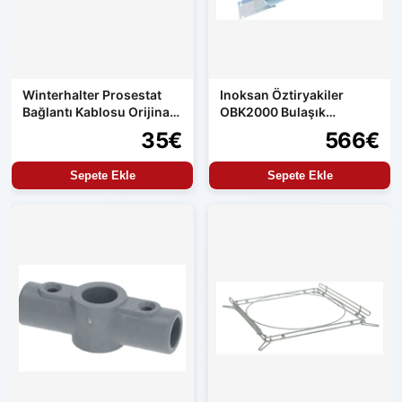
Winterhalter Prosestat
Inoksan Öztiryakiler
Bağlantı Kablosu Orijinal
OBK2000 Bulaşık
Yedek Parça
Makinası Boiler
35€
566€
Sepete Ekle
Sepete Ekle