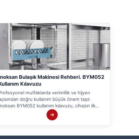
İnoksan Bulaşık Makinesi Rehberi. BYM052
Kullanım Kılavuzu
Profesyonel mutfaklarda verimlilik ve hijyen
açısından doğru kullanım büyük önem taşır.
İnoksan BYM052 kullanım kılavuzu, cihazın ilk
kurulumundan günlük bakımına kadar tüm süreci
adım adım açıklar. Bu rehber sayesinde sanayi tipi
bulaşık makinesi performansını en üst seviyede
kullanabilirsiniz.