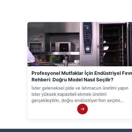
Profesyonel Mutfaklar İçin Endüstriyel Fırı
Rehberi: Doğru Model Nasıl Seçilir?
İster geleneksel pide ve lahmacun üretimi yapın
ister yüksek kapasiteli ekmek üretimi
gerçekleştirin, doğru endüstriyel fırın seçimi
işletmenizin verimliliğini doğrudan etkiler.
Kapasiteye uygun, enerji tasarruflu ve dayanıklı bi
sanayi tipi fırın ile hem üretim kalitenizi
yükseltebilir hem de maliyetlerinizi kontrol altında
tutabilirsiniz.