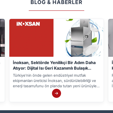
BLOG & HABERLER
n
İnoksan, Sektörde Yenilikçi Bir Adım Daha
Atıyor: Dijital Isı Geri Kazanımlı Bulaşık
Yıkama Makinesi
Türkiye'nin önde gelen endüstriyel mutfak
ekipmanları üreticisi İnoksan, sürdürülebilirliği ve
enerji tasarrufunu ön planda tutan yeni ürünüyle
dikkat çekiyor. İnoksan'ın 1000 tabak kapasiteli
r
bulaşık yıkama makinelerinin dijital versiyonu, özel
ısı geri kazanım teknolojisi ve çağdaş tasarımıyla
sektöre yeni bir soluk getiriyor.