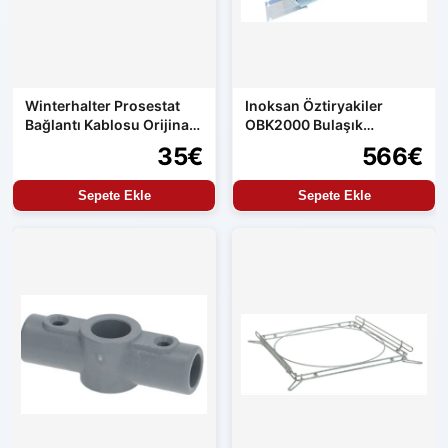
Winterhalter Prosestat
Inoksan Öztiryakiler
Bağlantı Kablosu Orijinal
OBK2000 Bulaşık
Yedek Parça
Makinası Boiler
35€
566€
Sepete Ekle
Sepete Ekle