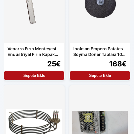
Venarro Fırın Menteşesi
Inoksan Empero Patates
Endüstriyel Fırın Kapak
Soyma Döner Tablası 10
Menteşesi Uyumlu Set
kg Makine Uyumlu
25€
168€
Ürün
Sepete Ekle
Sepete Ekle