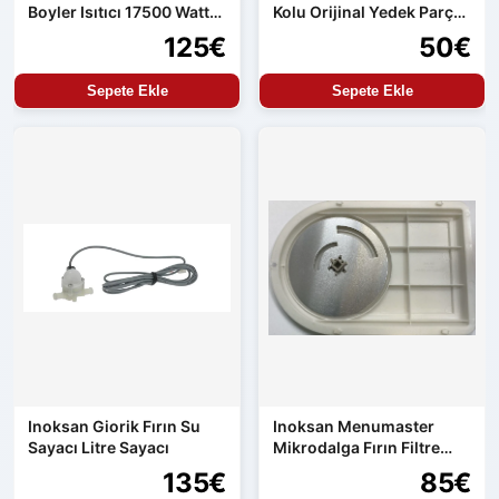
Boyler Isıtıcı 17500 Watt
Kolu Orijinal Yedek Parça
Orijinal Yedek Parça
Aren154 Uyumlu
125€
50€
Sepete Ekle
Sepete Ekle
Inoksan Giorik Fırın Su
Inoksan Menumaster
Sayacı Litre Sayacı
Mikrodalga Fırın Filtre
Seti
135€
85€