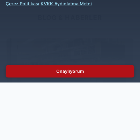
·
Çerez Politikası
KVKK Aydınlatma Metni
BLOG & HABERLER
Onaylıyorum
Endüstriyel Mutfak Nedir? Profesyonel ve
Sanayi Tipi Mutfak Sistemleri
Gastronomi sektöründe yüksek kapasiteyle hizmet
veren işletmeler için endüstriyel mutfak sistemleri
vazgeçilmez bir altyapıdır. Oteller, restoranlar,
hastaneler ve catering firmaları gibi yoğun üretim
yapılan alanlarda kullanılan bu mutfaklar, profesyonel iş