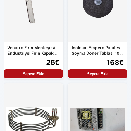
Venarro Fırın Menteşesi
Inoksan Empero Patates
Endüstriyel Fırın Kapak
Soyma Döner Tablası 10
Menteşesi Uyumlu Set
kg Makine Uyumlu
25€
168€
Ürün
Sepete Ekle
Sepete Ekle