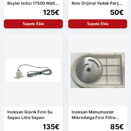
Boyler Isıtıcı 17500 Watt
Kolu Orijinal Yedek Parça
Orijinal Yedek Parça
Aren154 Uyumlu
125€
50€
Sepete Ekle
Sepete Ekle
Inoksan Giorik Fırın Su
Inoksan Menumaster
Sayacı Litre Sayacı
Mikrodalga Fırın Filtre
Seti
135€
85€