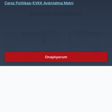
·
Çerez Politikası
KVKK Aydınlatma Metni
BLOG & HABERLER
Onaylıyorum
İnoksan Bulaşık Makinesi Rehberi. BYM052
Kullanım Kılavuzu
Profesyonel mutfaklarda verimlilik ve hijyen açısından
doğru kullanım büyük önem taşır. İnoksan BYM052
kullanım kılavuzu, cihazın ilk kurulumundan günlük
bakımına kadar tüm süreci adım adım açıklar. Bu rehber
sayesinde sanayi tipi bulaşık makinesi performansını