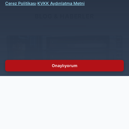
·
Çerez Politikası
KVKK Aydınlatma Metni
BLOG & HABERLER
Onaylıyorum
Endüstriyel Fırın Nedir ve Endüstriyel Fırın
Türleri Nelerdir?
Endüstriyel fırınlar, ev tipi fırınlardan farklı olarak yoğun
üretim temposuna uygun şekilde tasarlanır. Paslanmaz
çelik gövde, geniş kapasite ve enerji verimliliği
sayesinde, restoranlar, pastaneler ve otel mutfakları
için güvenilir bir çözüm sunar.