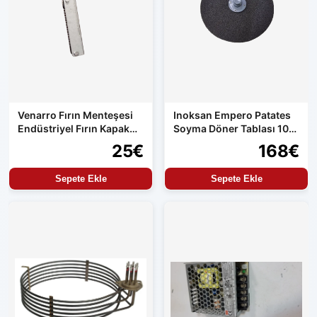
Venarro Fırın Menteşesi
Inoksan Empero Patates
Endüstriyel Fırın Kapak
Soyma Döner Tablası 10
Menteşesi Uyumlu Set
kg Makine Uyumlu
25€
168€
Ürün
Sepete Ekle
Sepete Ekle