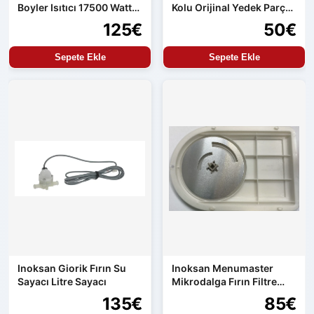
Boyler Isıtıcı 17500 Watt
Kolu Orijinal Yedek Parça
Orijinal Yedek Parça
Aren154 Uyumlu
125€
50€
Sepete Ekle
Sepete Ekle
Inoksan Giorik Fırın Su
Inoksan Menumaster
Sayacı Litre Sayacı
Mikrodalga Fırın Filtre
Seti
135€
85€