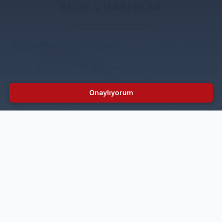
BLOG & HABERLER
Onaylıyorum
Inoksan Teknoloji Yatırımlarını Sürdürüyor
İnoksan, 80 yurt dışı satış noktası, ülke çapına yayılmış
102 yetkili servisi, 5 kıtada 80’den fazla ülkeye ihracatı
ve 6 büyük ildeki bölge müdürlükleriyle büyümesini
sürdürürken, yenilikçi çalışmalarına ve teknoloji
yatırımlarına da hız kesmeden devam ediyor.