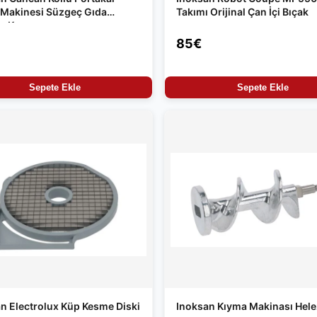
 Makinesi Süzgeç Gıda
Takımı Orijinal Çan İçi Bıçak
u Krom
85€
Sepete Ekle
Sepete Ekle
n Electrolux Küp Kesme Diski
Inoksan Kıyma Makinası Hel