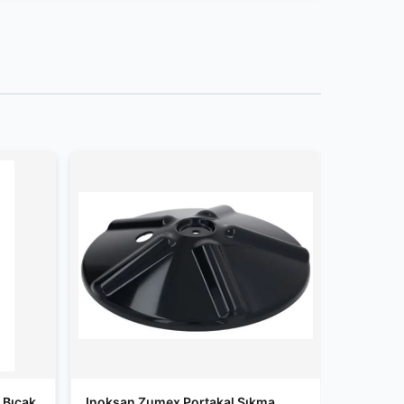
 Bıçak
Inoksan Zumex Portakal Sıkma