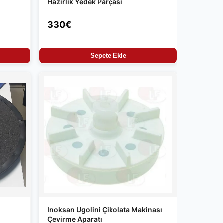
Hazırlık Yedek Parçası
330€
Sepete Ekle
Inoksan Ugolini Çikolata Makinası
Çevirme Aparatı