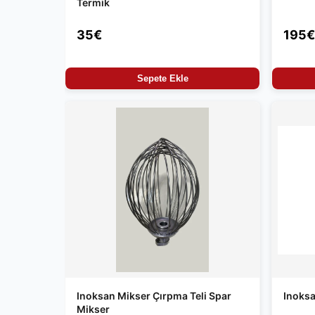
Termik
35€
195€
Sepete Ekle
Inoksan Mikser Çırpma Teli Spar
Inoksa
Mikser