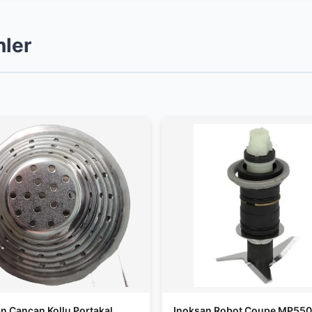
nler
n Cancan Kollu Portakal
Inoksan Robot Coupe MP550