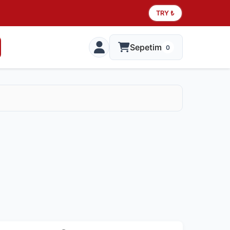
TRY ₺
Sepetim
0