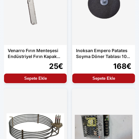
Venarro Fırın Menteşesi
Inoksan Empero Patates
Endüstriyel Fırın Kapak
Soyma Döner Tablası 10
Menteşesi Uyumlu Set
kg Makine Uyumlu
25€
168€
Ürün
Sepete Ekle
Sepete Ekle