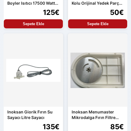
Boyler Isıtıcı 17500 Watt
Kolu Orijinal Yedek Parça
Orijinal Yedek Parça
Aren154 Uyumlu
125€
50€
Sepete Ekle
Sepete Ekle
Inoksan Giorik Fırın Su
Inoksan Menumaster
Sayacı Litre Sayacı
Mikrodalga Fırın Filtre
Seti
135€
85€