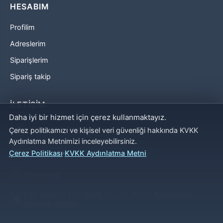
HESABIM
Profilim
Adreslerim
Siparişlerim
Sipariş takip
İLETİŞİM
Daha iyi bir hizmet için çerez kullanmaktayız.
0 (212) 253 67 66
Çerez politikamızı ve kişisel veri güvenliği hakkında KVKK
Aydınlatma Metnimizi inceleyebilirsiniz.
info@umutser.com.tr
·
Çerez Politikası
KVKK Aydınlatma Metni
WhatsApp
Eski Bayram Yeri Sokak No : 15, No:15 Kasımpaşa,
Istanbul, 34440