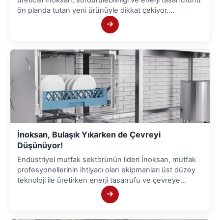
ön planda tutan yeni ürünüyle dikkat çekiyor.
İnoksan'ın 1000 tabak kapasiteli bulaşık yıkama
makinelerinin dijital versiyonu, özel ısı geri kazanım
teknolojisi ve çağdaş tasarımıyla sektöre yeni bir soluk
getiriyor.
İnoksan, Bulaşık Yıkarken de Çevreyi
Düşünüyor!
Endüstriyel mutfak sektörünün lideri İnoksan, mutfak
profesyonellerinin ihtiyacı olan ekipmanları üst düzey
teknoloji ile üretirken enerji tasarrufu ve çevreye
duyarlılıktan da ödün vermiyor. İnoksan BYM’ler ile
hijyenik bir yıkama sağlarken aynı zamanda tasarruf
etmek mümkün.