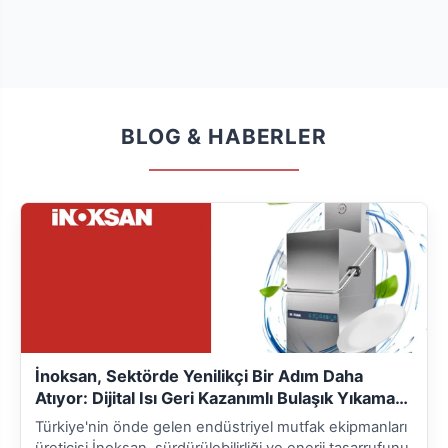
BLOG & HABERLER
İnoksan, Sektörde Yenilikçi Bir Adım Daha
Atıyor: Dijital Isı Geri Kazanımlı Bulaşık Yıkama
Makinesi
Türkiye'nin önde gelen endüstriyel mutfak ekipmanları
üreticisi İnoksan, sürdürülebilirliği ve enerji tasarrufunu