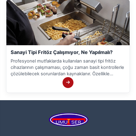
Sanayi Tipi Fritöz Çalışmıyor, Ne Yapılmalı?
Profesyonel mutfaklarda kullanılan sanayi tipi fritöz
cihazlarının çalışmaması, çoğu zaman basit kontrollerle
çözülebilecek sorunlardan kaynaklanır. Özellikle
elektrikle çalışan modellerde problem genellikle
bağlantı hatalarından veya güç kaynağından
kaynaklanır.