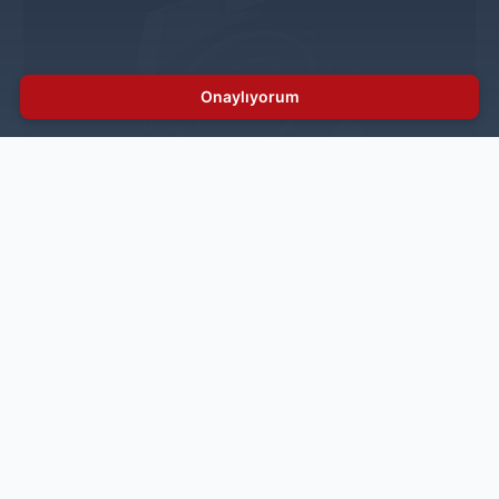
Onaylıyorum
Çamaşırhanelerde tasarrufun adı: IPSO
Smartwave
İnoksan, dünyanın lider çamaşırhane ekipmanları
üreticilerinden IPSO’nun geliştirdiği su, enerji, deterjan
ve zamandan maksimum tasarruf sağlayan çevre
dostu teknoloji Smartwave’i, Türkiye’deki müşterilerinin
kullanımına sunuyor.