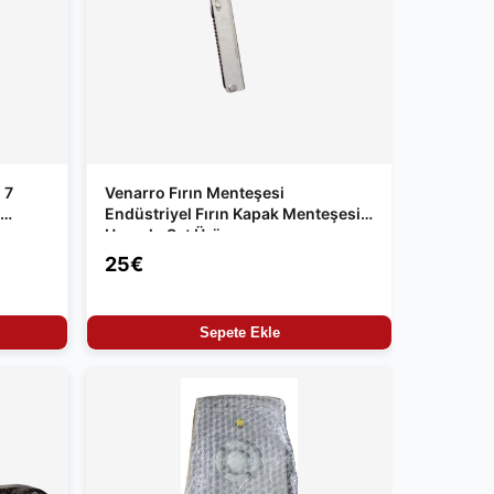
 7
Venarro Fırın Menteşesi
Endüstriyel Fırın Kapak Menteşesi
Uyumlu Set Ürün
25€
Sepete Ekle