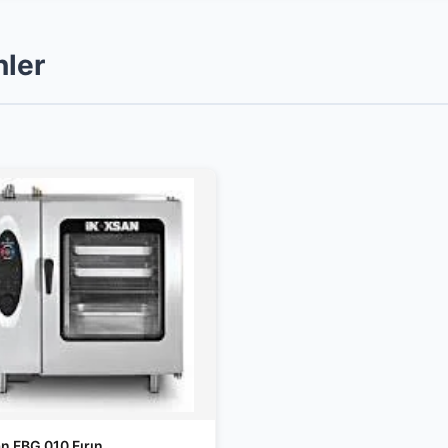
nler
n FBG 010 Fırın