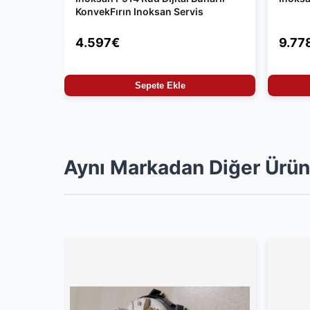
KonvekFırın Inoksan Servis
4.597€
9.77
Sepete Ekle
Aynı Markadan Diğer Ürün