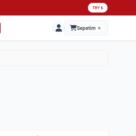
TRY ₺
Sepetim
0